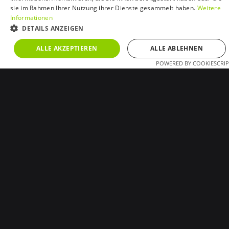
sie im Rahmen Ihrer Nutzung ihrer Dienste gesammelt haben.
Weitere
Informationen
Insektenfreundlich
DETAILS ANZEIGEN
ALLE AKZEPTIEREN
ALLE ABLEHNEN
POWERED BY COOKIESCRIP
UNBEDINGT ERFORDERLICH
PERFORMANCE
DELOS
TARGETING
FUNKTIONALITÄT
PRODUKTINFO
LICHTVERTEILUNG
UNKLASSIFIZIERTE
DOWNLOADS
ABMESSUNGEN
SERVICE
Produkt Eigenschaften
Beschichtung / Farbe
pulverbeschichtet in Graphit (Code 01), ähnlich RAL 7016
andere auf Anfrage