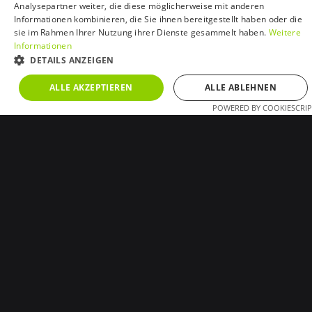
Analysepartner weiter, die diese möglicherweise mit anderen
Informationen kombinieren, die Sie ihnen bereitgestellt haben oder die
sie im Rahmen Ihrer Nutzung ihrer Dienste gesammelt haben.
Weitere
Informationen
DETAILS ANZEIGEN
Tunable
White
ALLE AKZEPTIEREN
ALLE ABLEHNEN
POWERED BY COOKIESCRIP
UNBEDINGT ERFORDERLICH
PERFORMANCE
QUBI
TARGETING
FUNKTIONALITÄT
PRODUKTINFO
LICHTVERTEILUNG
UNKLASSIFIZIERTE
DOWNLOADS
ABMESSUNGEN
SERVICE
Produkt Eigenschaften