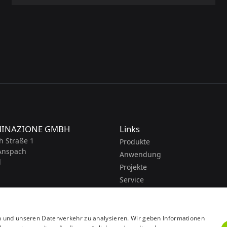
MINAZIONE GMBH
Links
h Straße 1
Produkte
Anspach
Anwendung
d
Projekte
Service
About
Kontakt
n und unseren Datenverkehr zu analysieren. Wir geben Informationen